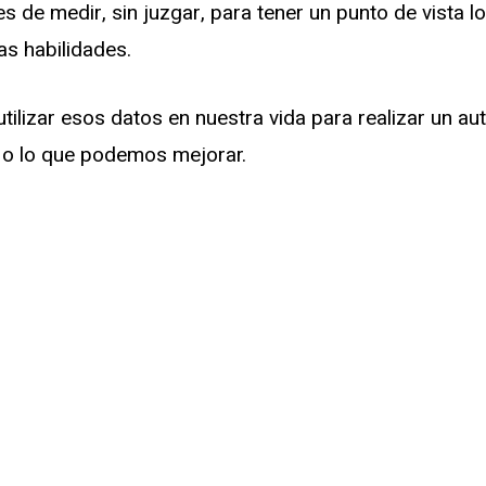
es de medir, sin juzgar, para tener un punto de vista l
as habilidades.
tilizar esos datos en nuestra vida para realizar un aut
 o lo que podemos mejorar.
¡Haz clic para puntuar esta entrada!
(Votos:
1
Promedio:
5
)