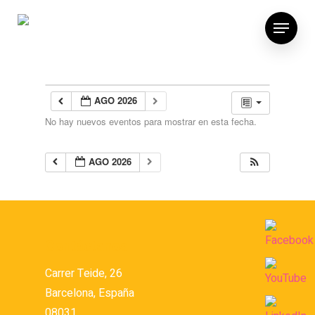
AGO 2026
No hay nuevos eventos para mostrar en esta fecha.
AGO 2026
Contáctanos
Carrer Teide, 26
Barcelona, España
08031