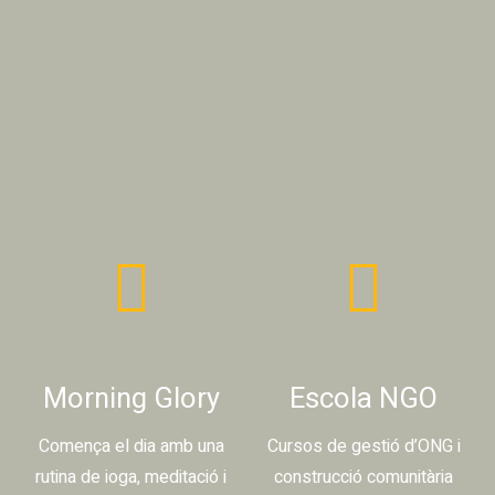
Descobreixes un
dia en EnriquezArte
Morning Glory
Escola NGO
Comença el dia amb una
Cursos de gestió d’ONG i
rutina de ioga, meditació i
construcció comunitària