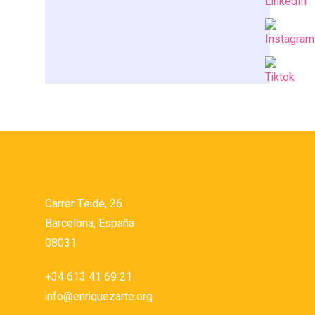
Month | 60€ Trimestre
Sign me up!
Contáctanos
Carrer Teide, 26
Barcelona, España
08031
+34 613 41 69 21
info@enriquezarte.org