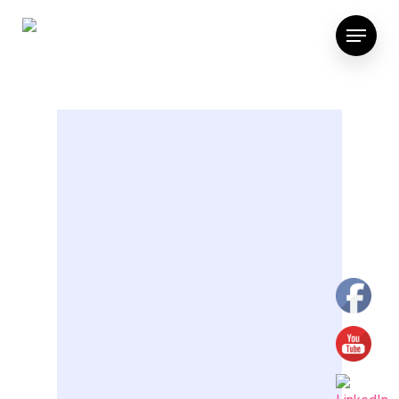
schedule to be arranged
1 Class per week 15€
Month | 40€ Trimestre
2 Classes per week 25€